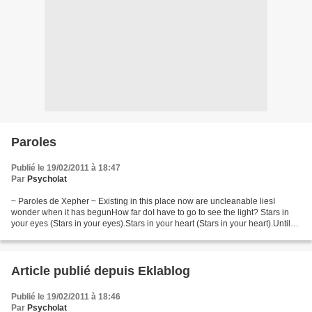
Paroles
Publié le 19/02/2011 à 18:47
Par
Psycholat
~ Paroles de Xepher ~ Existing in this place now are uncleanable liesI
wonder when it has begunHow far doI have to go to see the light? Stars in
your eyes (Stars in your eyes).Stars in your heart (Stars in your heart).Until
now what you know does exist.With...
Article publié depuis Eklablog
Publié le 19/02/2011 à 18:46
Par
Psycholat