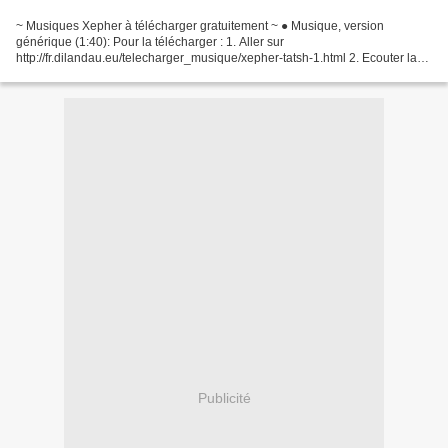
~ Musiques Xepher à télécharger gratuitement ~ ● Musique, version
générique (1:40): Pour la télécharger : 1. Aller sur
http://fr.dilandau.eu/telecharger_musique/xepher-tatsh-1.html 2. Ecouter la
chanson " Tatsh xepher (iidx happy sky) - Ddr supernova...
Publicité