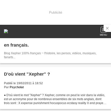
Publicité
MENU
en français.
Blog Xepher 100% français ~ l'histoire, les persos, vidéos, musiques,
fanarts...
D'où vient "Xepher" ?
Publié le 19/02/2011 à 18:52
Par
Psycholat
● D'où vient le mot "Xepher" ? Xepher, comme on peut le voir dans la vidéo,
est un acronyme pour de nombreux ensembles de six mots anglais, dont
trois sont : X expense punishment hocuspocus ecstasy reality X end prayer
hesitation existance regret X everlasting...