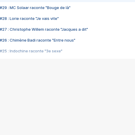
#29 : MC Solaar raconte "Bouge de là"
28 : Lorie raconte "Je vais vite"
#27 : Christophe Willem raconte "Jacques a dit"
#26 : Chimène Badi raconte "Entre nous"
#25 : Indochine raconte "3e sexe"
#24 : Zaho raconte "C'est chelou"
#23 : Patrick Bruel raconte "Au café des délices"
#22 : Kyo raconte "Le chemin"
#21 : Nolwenn Leroy raconte "Cassé"
#20 : Patrick Hernandez raconte "Born to be alive"
#19 : Lorie raconte "Près de moi"
#18 : Michael Jones raconte "A nos actes manqués" (avec Jean-Jacque