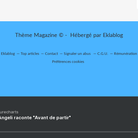
Thème Magazine © - Hébergé par
Eklablog
r Eklablog
Top articles
Contact
Signaler un abus
C.G.U.
Rémunération e
Préférences cookies
Purecharts
ngeli raconte "Avant de partir"