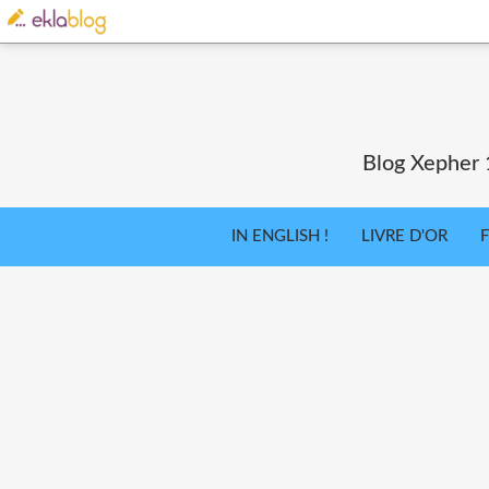
Blog Xepher 1
IN ENGLISH !
LIVRE D'OR