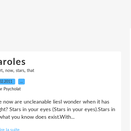
aroles
,
,
,
rt
now
stars
that
02.2011
…
ar Psycholat
ce now are uncleanable liesI wonder when it has
t? Stars in your eyes (Stars in your eyes).Stars in
 what you know does exist.With...
ire la suite