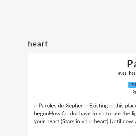
heart
P
,
eyes
hea
19.
P
~ Paroles de Xepher ~ Existing in this pla
begunHow far doI have to go to see the ligh
your heart (Stars in your heart).Until now
L